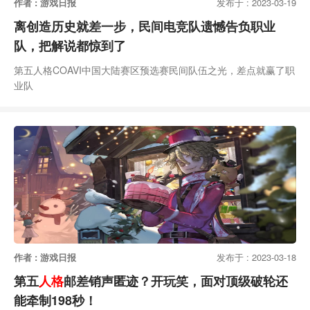
作者 : 游戏日报
发布于 : 2023-03-19
离创造历史就差一步，民间电竞队遗憾告负职业
队，把解说都惊到了
第五人格COAVI中国大陆赛区预选赛民间队伍之光，差点就赢了职
业队
作者 : 游戏日报
发布于 : 2023-03-18
第五
人格
邮差销声匿迹？开玩笑，面对顶级破轮还
能牵制198秒！