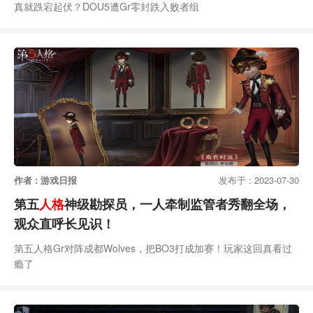
真就跌宕起伏？DOU5遭Gr零封跌入败者组
作者 : 游戏日报
发布于 : 2023-07-30
第五
人格
神级勘探员，一人牵制监管者秀翻全场，
观众直呼长见识！
第五人格Gr对阵成都Wolves，把BO3打成加赛！玩家这回真看过
瘾了