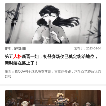
作者 : 游戏日报
发布于 : 2023-04-04
第五
人格
新晋一姐，初登赛场便已奠定统治地位，
新时装在路上了！
第五人格COAVI全球总决赛前瞻：古董商领跑，求生百花齐放状态
延续！