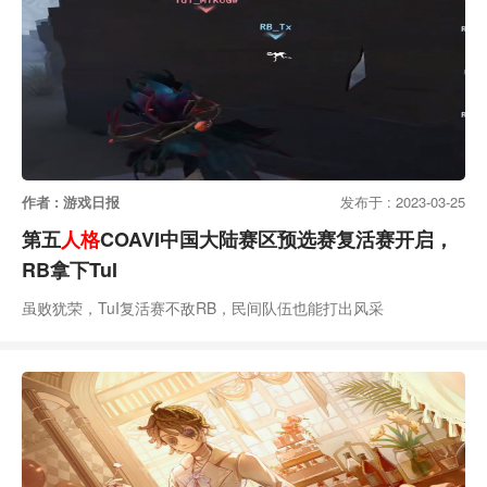
作者 : 游戏日报
发布于 : 2023-03-25
第五
人格
COAVI中国大陆赛区预选赛复活赛开启，
RB拿下TuI
虽败犹荣，TuI复活赛不敌RB，民间队伍也能打出风采