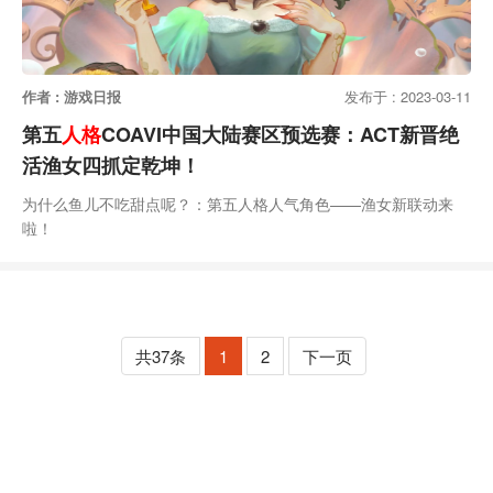
作者 : 游戏日报
发布于 : 2023-03-11
第五
人格
COAVI中国大陆赛区预选赛：ACT新晋绝
活渔女四抓定乾坤！
为什么鱼儿不吃甜点呢？：第五人格人气角色——渔女新联动来
啦！
共37条
1
2
下一页