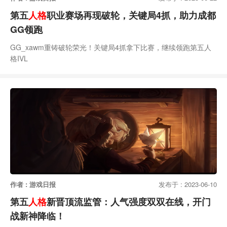
第五
人格
职业赛场再现破轮，关键局4抓，助力成都
GG领跑
GG_xawm重铸破轮荣光！关键局4抓拿下比赛，继续领跑第五人
格IVL
作者 : 游戏日报
发布于 : 2023-06-10
第五
人格
新晋顶流监管：人气强度双双在线，开门
战新神降临！