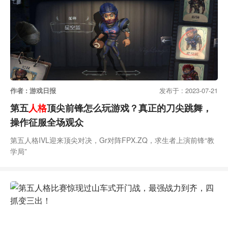
作者 : 游戏日报
发布于 : 2023-07-21
第五
人格
顶尖前锋怎么玩游戏？真正的刀尖跳舞，
操作征服全场观众
第五人格IVL迎来顶尖对决，Gr对阵FPX.ZQ，求生者上演前锋“教
学局”