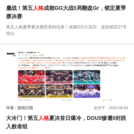
鏖战！第五
人格
成都GG大战5局翻盘Gr，锁定夏季
赛决赛
第五人格夏季赛决赛胜者组结束！成都GG力克Gr，提前锁定27号
席位
作者 : 游戏日报
发布于 : 2023-08-24
大冷门！第五
人格
夏决首日爆冷，DOU5惨遭0封跌
入败者组