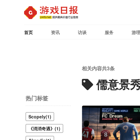
首页
资讯
访谈
服务
游
相关内容共
3
条
儒意景
热门标签
Scopely(1)
《消消奇遇》(1)