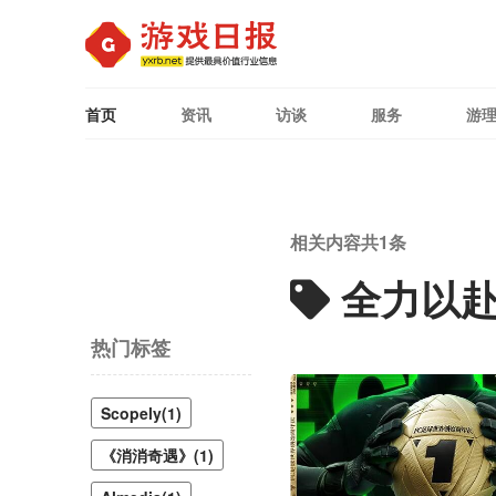
首页
资讯
访谈
服务
游
相关内容共
1
条
全力以
热门标签
Scopely(1)
《消消奇遇》(1)