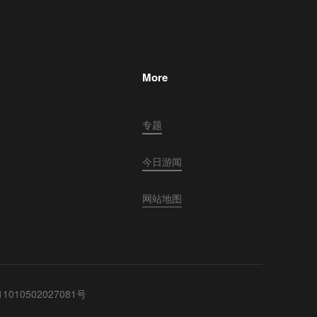
More
专题
今日游闻
网站地图
010502027081号