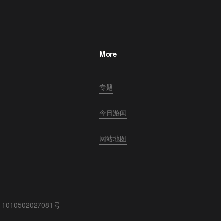
More
专题
今日游闻
网站地图
010502027081号