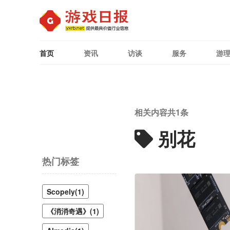
首页
资讯
访谈
服务
游
相关内容共
1
条
别花
热门标签
Scopely(1)
《消消奇遇》(1)