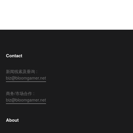
Contact
新闻线索及垂询 :
biz@bloomgamer.net
商务/市场合作 :
biz@bloomgamer.net
About