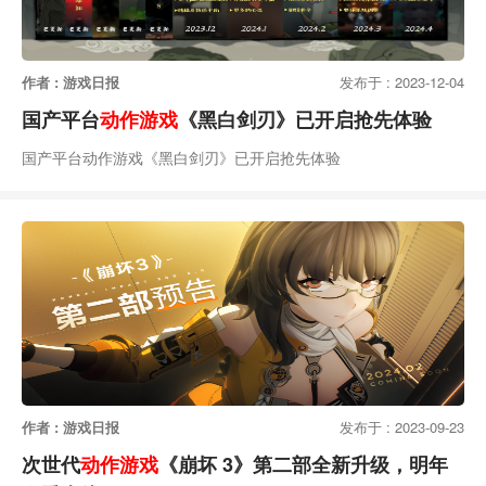
作者 : 游戏日报
发布于 : 2023-12-04
国产平台
动作游戏
《黑白剑刃》已开启抢先体验
国产平台动作游戏《黑白剑刃》已开启抢先体验
作者 : 游戏日报
发布于 : 2023-09-23
次世代
动作游戏
《崩坏 3》第二部全新升级，明年