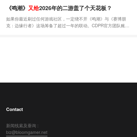
《鸣潮》
又给
2026年的二游盖了个天花板？
如果你最近刷过任何游戏社区，一定绕不开《鸣潮》与《赛博朋
克：边缘行者》这场筹备了超过一年的联动。CDPR官方团队账号
连续多天转发联动内容，CDPR首席设计师，《边缘行者》编剧也
都亲自在个人账号上宣传赛博朋克与鸣潮联动。在联动还未上线之
前，就凭着细致的场景复刻、精美的角色还原打动了不少《赛博朋
克：边缘行者》原作粉丝。其用心程度，也从PV中就体现出来
了。直到6月8日，联动正式上线，实装内容的落地后的质
Contact
新闻线索及垂询 :
biz@bloomgamer.net