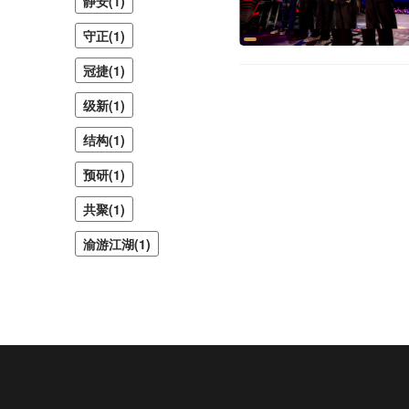
静安(1)
守正(1)
冠捷(1)
级新(1)
结构(1)
预研(1)
共聚(1)
渝游江湖(1)