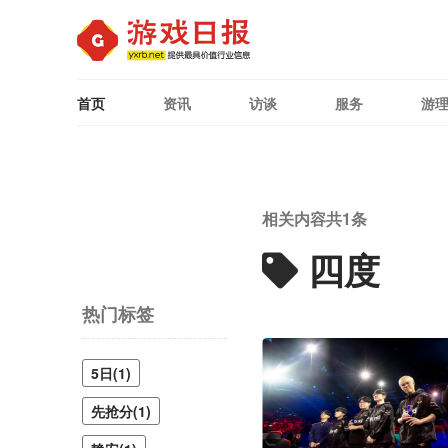
首页
资讯
访谈
服务
游
相关内容共
1
条
四度
热门标签
5日(1)
先抢分(1)