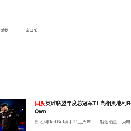
理游据
金口奖
四度
英雄联盟年度总冠军T1 亮相奥地利Red Bul
Own
奥地利Red Bull携手T1三周年，「银蓝能量」