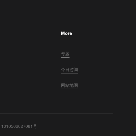
More
专题
今日游闻
网站地图
010502027081号