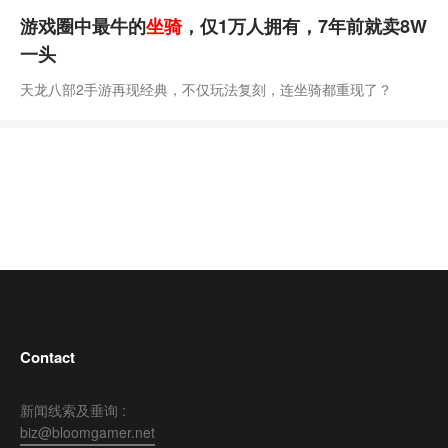
游戏圈中最牛的
坐骑
，仅1万人拥有，7年前就卖8W
一头
天龙八部2手游再现经典，不仅玩法复刻，连坐骑都重现了？
Contact
新闻线索及垂询 :
biz@bloomgamer.net