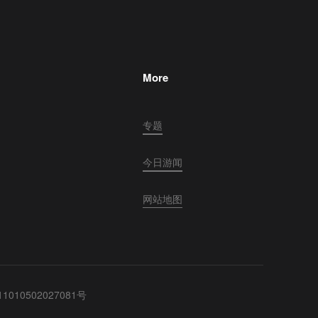
More
专题
今日游闻
网站地图
010502027081号