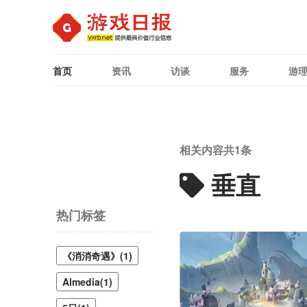
首页
资讯
访谈
服务
游
相关内容共
1
条
垂直
热门标签
《消消奇遇》(1)
Almedia(1)