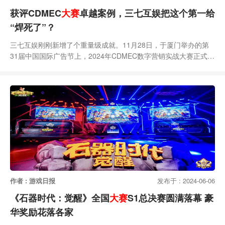
获评CDMEC
大赛
卓越案例，三七互娱把这个第一给
“焊死了”？
三七互娱刚刚新增了个重量级成就。11月28日，于厦门举办的第
31届中国国际广告节上，2024年CDMEC数字营销实战大赛正式公
布游戏电竞赛道获奖名单。其中，由三七互娱旗下“37网游《寻道
大千》黄山文旅联动项目”获评了年度创新文旅传播案例“卓越案例”
（Gold）。据悉，CDMEC大赛由中国广告协会指导，已连续举办
3年，仅本届就收到了1012余家品牌和企业提交的2268件参赛作
品，整个筛选评审流程历时
作者 : 游戏日报
发布于 : 2024-06-06
《石器时代：觉醒》全国
大赛
S1总决赛圆满落幕 豪
华奖励花落各家