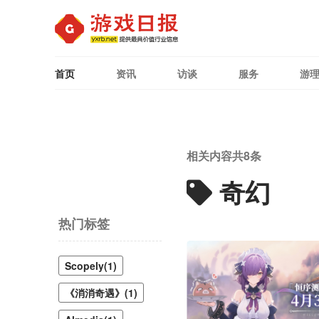
首页
资讯
访谈
服务
游
相关内容共
8
条
奇幻
热门标签
Scopely(1)
《消消奇遇》(1)