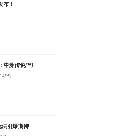
发布！
戒：中洲传说™》
传说™》
幻想》来袭 ,多重玩法引爆期待