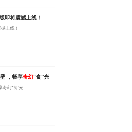
字版即将震撼上线！
震撼上线！
壁 ，畅享
奇幻
“食”光
奇幻“食”光