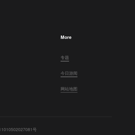
More
专题
今日游闻
网站地图
010502027081号