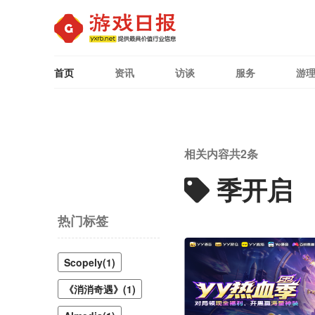
首页
资讯
访谈
服务
游
相关内容共
2
条
季开启
热门标签
Scopely(1)
《消消奇遇》(1)