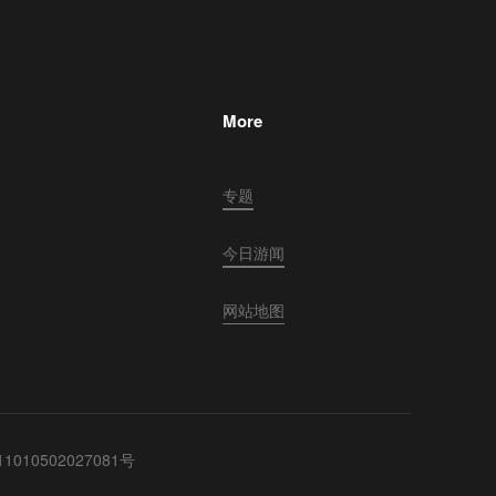
More
专题
今日游闻
网站地图
010502027081号