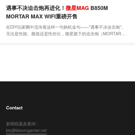
遇事不决迫击炮再进化！
微星MAG
B850M
MORTAR MAX WIFI重磅开售
在DIY玩家圈中流传着这样一句购机金句——"遇事不决迫击炮"。
无论是性能、颜值还是性价比，微星旗下的迫击炮（MORTAR）
系列主板向来是高性价比中端装机的标杆。近日，微星（MSI）官
方宣布，新一代MAG B850M MORTAR MAX WIFI迫击炮（下
称"迫击炮MAX"）已在各大电商平台正式开售，首发价为1349元。
作为该家族的最新"MAX"强化版，这款新品在供电、超频、存储和
扩展等方面进行了
Contact
新闻线索及垂询 :
biz@bloomgamer.net