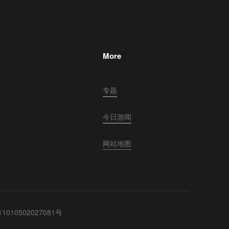
More
专题
今日游闻
网站地图
010502027081号