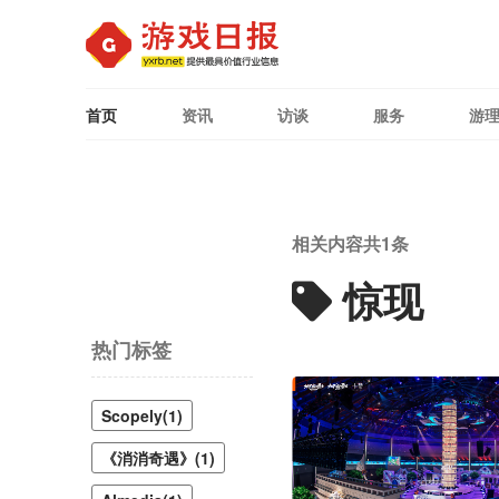
首页
资讯
访谈
服务
游
相关内容共
1
条
惊现
热门标签
Scopely(1)
《消消奇遇》(1)