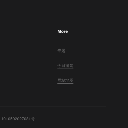
More
专题
今日游闻
网站地图
010502027081号