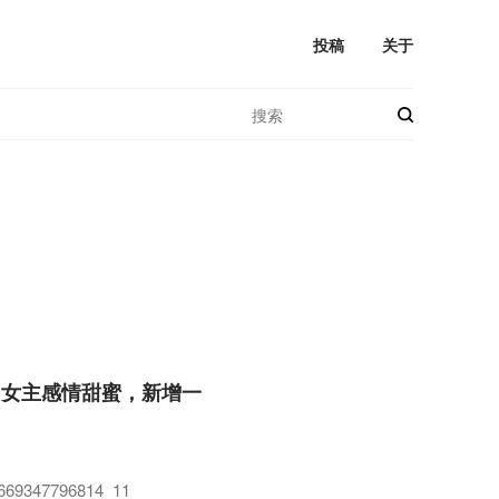
投稿
关于
男女主感情甜蜜，新增一
_1669347796814_11