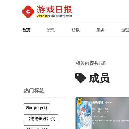
首页
资讯
访谈
服务
游
相关内容共
1
条
成员
热门标签
Scopely(1)
《消消奇遇》(1)