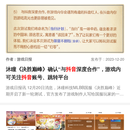
32位；《天涯明月刀》手游上升32名，排名第79位；数据监控平
台显示，抖音全面开放《王者荣耀》直播首日，热度榜TOP1、
TOP2均为
作者 : 游戏日报
发布于 : 2023-12-20
沐瞳《决胜巅峰》确认“与
抖音
深度合作”，游戏内
可关注
抖音
账号、跳转平台
游戏日报讯 12月20日消息，沐瞳科技MLBB国服《决胜巅峰》近
期开启了新一轮测试，官方发布了游戏制作人写给国服玩家的一封
信，该内容中提及“将与抖音深度合作”。游戏日报下载了测试版
本，发现目前有三处与抖音明确关联的入口：其一是游戏的登录方
式，只支持手机号登录和抖音登录两种选择；其二是游戏大厅页
面，有关联抖音账号的单独入口，除了赠送关联奖励外，提到可以
体验“抖音约玩、抖音名片、抖音直播”等功能；其三