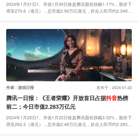
2024年1月31日1、市值1月30日收盘腾讯股价跌幅1.17%，股价下
滑至270.6（港元），总市值2.56万亿港元，折合人民币约2.349万
亿元；2、公司根据Data.ai发布的《2023 年全球移动游戏发行商
排行》，用户收入总支出（不含国内安卓数据）排行腾讯位居全球
第1，且有10款应用在2023年收入流水超1亿美元。3、产品《元梦
之星》宣布将与瑞幸咖啡、绝味鸭脖进行新春联动；《英雄联盟》
官博
作者 : 游戏日报
发布于 : 2024-01-22
腾讯一日报：《王者荣耀》开放首日占据
抖音
热榜
前二；今日市值2.283万亿元
2024年1月22日1、市值1月22日收盘腾讯股价跌幅3.32%，股价下
滑至262.2（港元），总市值2.48万亿港元，折合人民币约2.283万
亿元；2、产品iOS畅销榜上的腾讯游戏变动：《光与夜之恋》上
升16名进入TOP30，《冲呀！饼干人：王国》上升22名，排名第