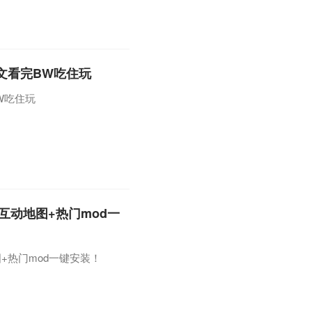
究生录取通知书的他，第一时
9》攻略视频。作为B站拥有
的创作者
文看完BW吃住玩
W吃住玩
互动地图+热门mod一
+热门mod一键安装！