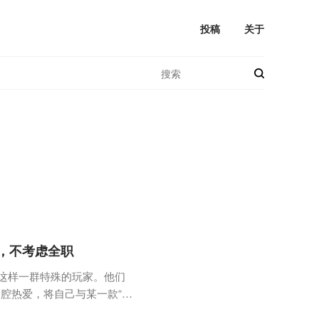
投稿
关于
，不考虑全职
着这样一群特殊的玩家。他们
腔热爱，将自己与某一款“命
人生的起伏中浮沉。幻化凌风