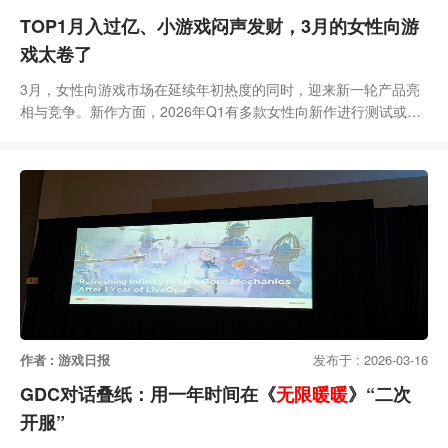
TOP1月入过亿、小游戏闷声发财，3月的女性向游
戏太卷了
3月，女性向游戏市场在延续年初热度的同时，迎来新一轮产品亮
相与竞争。新作方面，2026年Q1有多款女性向新作进行测试或曝
光动态，涵盖传统内容型游戏以及AI赛道等多元方向。在关注的重
点产品中，叠纸《无限暖暖》、祖龙娱乐《以闪亮之名》和灵犀互
娱《如鸢》等产品通过版本更新实现收入增长，《恋与深空》凭借
夏以昼新日卡登上畅销总榜TOP3。与此同时，《我的花园世界》
《时尚百货城》等产品也在微信小游戏畅销榜中持
作者 : 游戏日报
发布于 : 2026-03-16
GDC对话叠纸：用一年时间在《
无限暖暖
》“二次
开服”