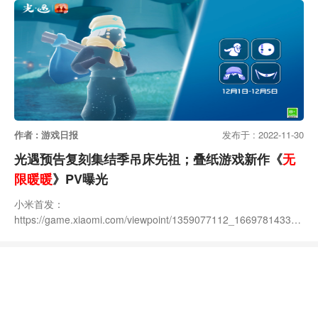
作者 : 游戏日报
发布于 : 2022-11-30
光遇预告复刻集结季吊床先祖；叠纸游戏新作《
无
限暖暖
》PV曝光
小米首发：
https://game.xiaomi.com/viewpoint/1359077112_166978143374
4_16