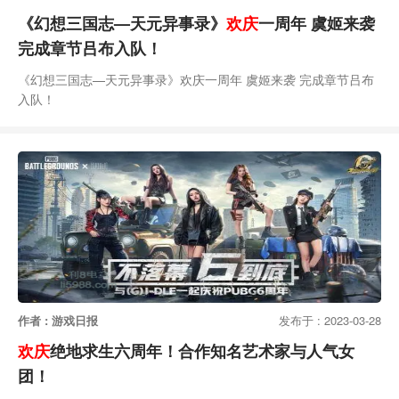
《幻想三国志—天元异事录》
欢庆
一周年 虞姬来袭
完成章节吕布入队！
《幻想三国志—天元异事录》欢庆一周年 虞姬来袭 完成章节吕布
入队！
作者 : 游戏日报
发布于 : 2023-03-28
欢庆
绝地求生六周年！合作知名艺术家与人气女
团！