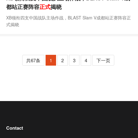
都站正赛阵容
正式
揭晓
XB领衔四支中国战队主场作战，BLAST Slam V成都站正赛阵容正
式揭晓
共67条
1
2
3
4
下一页
Contact