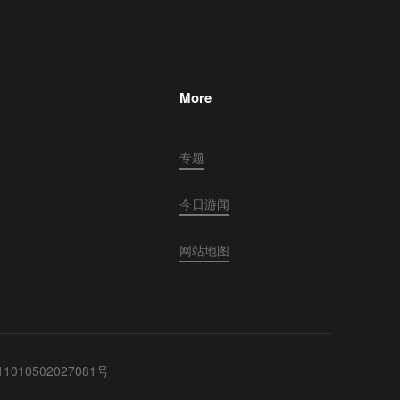
More
专题
今日游闻
网站地图
010502027081号