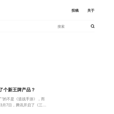
投稿
关于
了个新王牌产品？
了”的不是《逆战手游》，而
3月7日，腾讯开启了《三角
，游戏日报受邀到上海参加