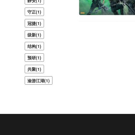
静安(1)
守正(1)
冠捷(1)
级新(1)
结构(1)
预研(1)
共聚(1)
渝游江湖(1)