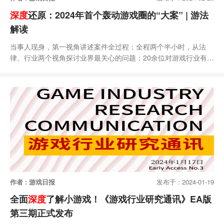
深度
还原：2024年首个轰动游戏圈的“大案” | 游法
解读
当事人现身，第一视角讲述案件全过程；全程两个半小时，从法
律、行业两个视角探讨业界最关心的问题；20余位对游戏行业有长
期研究的【游法解读】栏目合作律师受邀观看……1月22日，游戏
日报【游法解读】栏目（游戏日报打造的游戏法律栏目，内容定位
“普法”与“解决方案”，为从业者提供全程的法律资讯服务）进行了
一场闭门直播，就引发行业广泛关注的“1.5亿罚没案”进行了深度交
流分享。关于1.5亿罚没案，你想了解的
作者 : 游戏日报
发布于 : 2024-01-19
全面
深度
了解小游戏！《游戏行业研究通讯》EA版
第三期正式发布