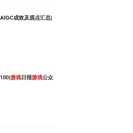
AIGC成效及观点汇总|
00|
游戏
日报
游戏
公众