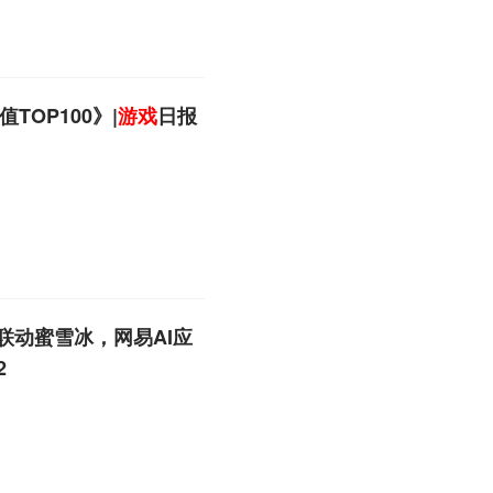
TOP100》|
游戏
日报
联动蜜雪冰，网易AI应
2