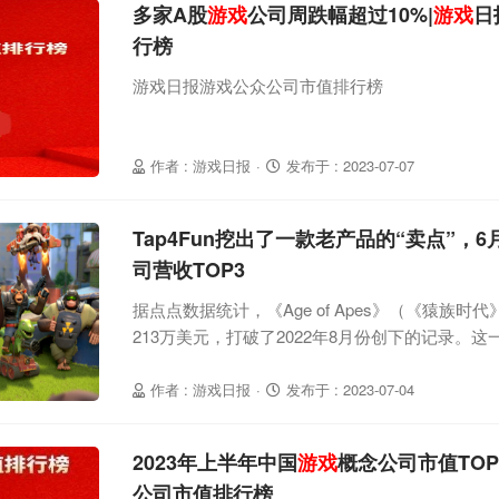
多家A股
游戏
公司周跌幅超过10%|
游戏
日
行榜
游戏日报游戏公众公司市值排行榜
作者 : 游戏日报
·
发布于 : 2023-07-07
Tap4Fun挖出了一款老产品的“卖点”，
司营收TOP3
据点点数据统计，《Age of Apes》（《猿族时
213万美元，打破了2022年8月份创下的记录。
之后的稳定增长”。《猿族时代》是由Tap4Fun开
在2020年上线，去年8月份的单月收入突破了20
作者 : 游戏日报
·
发布于 : 2023-07-04
上线有一定关联，之后半年逐步滑落到100万美元
《猿族时代》营收又开
2023年上半年中国
游戏
概念公司市值TOP1
公司市值排行榜