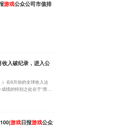
报
游戏
公众公司市值排
6月收入破纪录，进入公
代》）在6月份的全球收入达
这一成绩的特别之处在于“滑落
发的动物题材SLG手游，最早
0万美元，但这与国内市场同期
出头。而从今年3月份开始，
00|
游戏
日报
游戏
公众