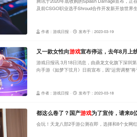
腾讯于2020年底收购的Splash Damage宣布，正在与
及前CSGO职业选手Shroud合作开发新开放世界生存
Astrid》；网易推出新海外发行公司“Exptional G
决》《无尽的拉格朗日》《指环王：战争》《Lost 
司；游戏营销公司Flexion宣布与网易达成合
作者 : 游戏日报
·
发布于 : 2023-03-19
又一款女性向
游戏
宣布停运，去年8月上
游戏日报讯 3月18日消息，由鼎龙文化旗下深圳
向手游《如梦下弦月》日前宣布，因“运营调整”将于
作在去年8月份正式上线，计算到最终停运的时间
下弦月》在玩家群中的评价一直都不乐观，早在20
案、玩法、音乐、画风等过于“古早”，2021年4
作者 : 游戏日报
·
发布于 : 2023-03-18
行立绘重构，但到正式上线后还有不少玩
都这么卷了？国产
游戏
为了宣传，请来8
会玩！天龙八部2手游公测在即，选择和8个女网