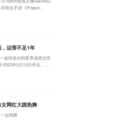
Twitch游戏主播Sacriel以
射击手游《Project
lobal”， 谷歌商店中《漫威对
Light》等产品被归入这一公
线，运营不足1年
第一波研发的明星养成类女性
2023年5月13日停运。该
尚不足1年。据了解，《如梦
20年测试时就曾被指出文
月份官方曾宣布听取玩家建议进
位女网红大跳热舞
红一起跳舞