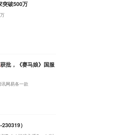
突破500万
0万
戏
获批，《赛马娘》国服
腾讯网易各一款
230319）