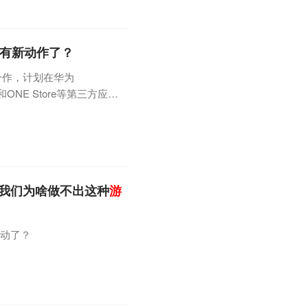
，有新动作了？
成合作，计划在华为
e和ONE Store等第三方应用
）。《维京之王》是由点触科技
中，玩家将继承一个声望逐渐
御海盗进攻等发展壮大。该产
：我们为啥做不出这种
游
轰动了？