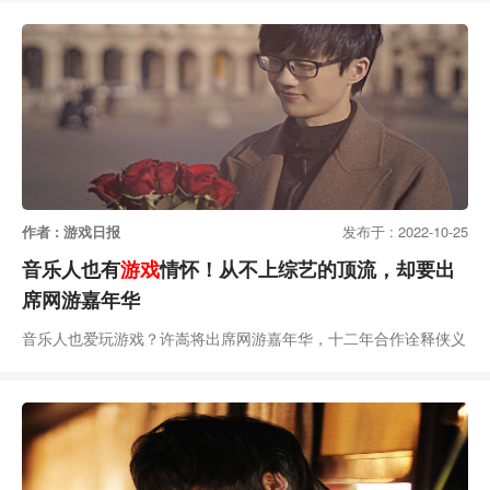
爆料称腾讯旗下《王者荣耀·世界》在近期开启了内测邀请，根据
爆料图可以了解到本次测试保密级别较高，需要签署保密协议才能
够获取最终测试资格。针对此消息，游戏日报向腾讯相关人士进行
了求证，截至发稿前对方未予置评。《王者荣耀·
作者 : 游戏日报
发布于 : 2022-10-25
音乐人也有
游戏
情怀！从不上综艺的顶流，却要出
席网游嘉年华
音乐人也爱玩游戏？许嵩将出席网游嘉年华，十二年合作诠释侠义