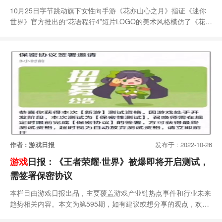
10月25日字节跳动旗下女性向手游《花亦山心之月》指证《迷你
世界》官方推出的“花语程行4”短片LOGO的美术风格模仿了《花亦
山心之月》之前于21年3月启用的LOGO。从官方发布的微博可以
看出，迷你世界“花语程行4”的logo与《花与山心之月》的logo从结
构，排版，字体上都有相当程度的相似。玩家们对此事的看法也普
遍认为《迷你世界》在本次事件中涉嫌抄袭，并且有玩家指出《迷
你世界》在之前就有多次涉及抄
作者 : 游戏日报
发布于 : 2022-10-26
游戏
日报：《王者荣耀·世界》被爆即将开启测试，
需签署保密协议
本栏目由游戏日报出品，主要覆盖游戏产业链热点事件和行业未来
趋势相关内容。本文为第595期，如有建议或想分享的观点，欢迎
联系游戏日报小斑（GACAwards）。焦点资讯游戏日报获悉，有