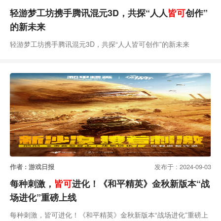
轻游梦工坊携手腾讯混元3D，共探“人人
皆可
创作”
的新未来
轻游梦工坊携手腾讯混元3D，共探“人人皆可创作”的新未来
作者 : 游戏日报
发布于 : 2024-09-03
每种刺激，
皆可
进化！《和平精英》金秋新版本“战
场进化”重磅上线
每种刺激，皆可进化！《和平精英》金秋新版本“战场进化”重磅上