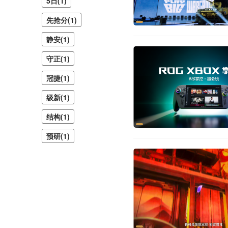
5日(1)
先抢分(1)
静安(1)
守正(1)
冠捷(1)
级新(1)
结构(1)
预研(1)