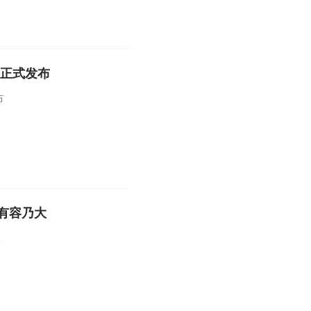
X正式发布
布
有容乃大
大