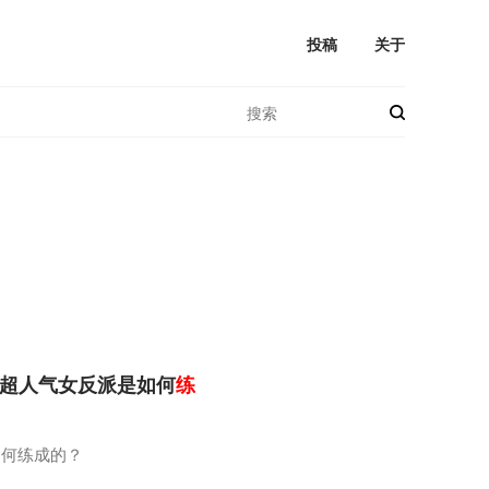
投稿
关于
圈超人气女反派是如何
练
如何练成的？