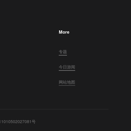
More
专题
今日游闻
网站地图
010502027081号