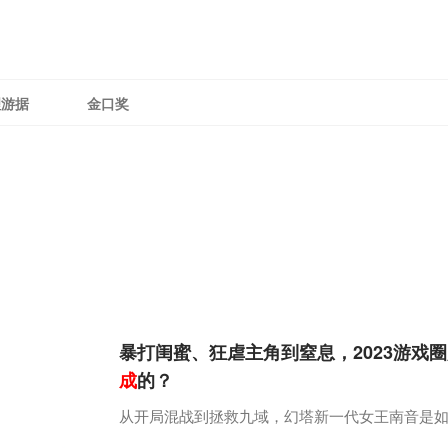
理游据
金口奖
暴打闺蜜、狂虐主角到窒息，2023游戏
成
的？
从开局混战到拯救九域，幻塔新一代女王南音是