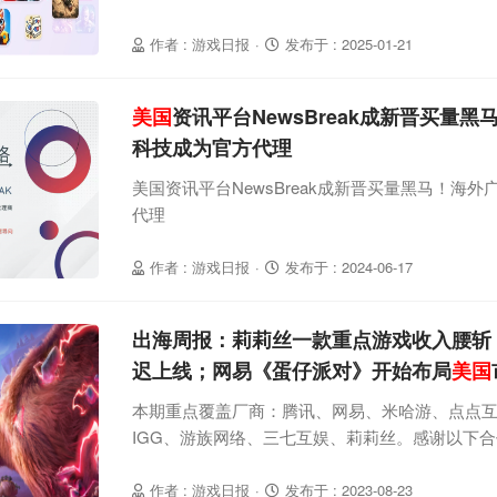
作者 : 游戏日报
·
发布于 : 2025-01-21
美国
资讯平台NewsBreak成新晋买量
科技成为官方代理
美国资讯平台NewsBreak成新晋买量黑马！海
代理
作者 : 游戏日报
·
发布于 : 2024-06-17
出海周报：莉莉丝一款重点游戏收入腰斩；F
迟上线；网易《蛋仔派对》开始布局
美国
本期重点覆盖厂商：腾讯、网易、米哈游、点点互动、
IGG、游族网络、三七互娱、莉莉丝。感谢以下
出海公司1、新动作：网易AppGrowing国际版
对》投放了一些新广告，虽然尝试了日本、韩国
作者 : 游戏日报
·
发布于 : 2023-08-23