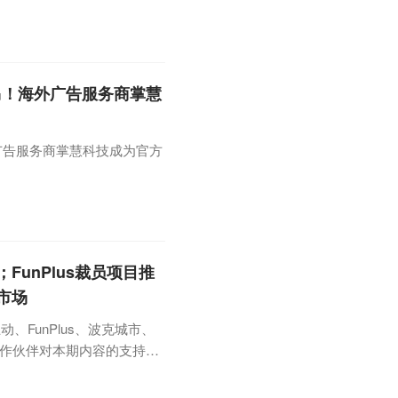
黑马！海外广告服务商掌慧
外广告服务商掌慧科技成为官方
unPlus裁员项目推
市场
FunPlus、波克城市、
合作伙伴对本期内容的支持：
显示，过去一周网易为《蛋仔派
、印尼、德国、新加坡、阿联