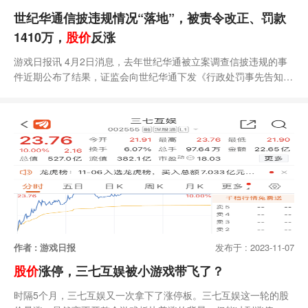
世纪华通信披违规情况“落地”，被责令改正、罚款
1410万，
股价
反涨
游戏日报讯 4月2日消息，去年世纪华通被立案调查信披违规的事
件近期公布了结果，证监会向世纪华通下发《行政处罚事先告知
书》。根据公告，世纪华通2018年-2022年年报商誉存在虚假记
载；因虚构软著转让或提前确认收入，导致2020年-2021年年报和
业绩承诺完成情况临时报告存在虚假记载。最终证监会决定责令世
纪华通改正，对公司以及相关高管与负责人罚款总计1410万元。
该结果可能影响世纪华通收购盛趣游戏业
作者 : 游戏日报
发布于 : 2023-11-07
股价
涨停，三七互娱被小游戏带飞了？
时隔5个月，三七互娱又一次拿下了涨停板。三七互娱这一轮的股