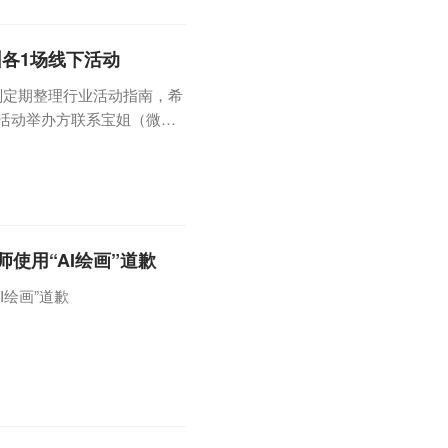
圳各1场线下活动
划定期整理行业活动指南，希
的活动举办方联系宝姐（微信
上直播、线下沙龙、游戏发布会以
，举办地点：拉斯维加斯名胜世
办第26届DICE颁奖典礼（与
使用“AI绘画”道歉
I绘画”道歉