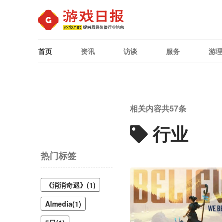
首页
资讯
访谈
服务
游
相关内容共
57
条
行业
热门标签
《消消奇遇》(1)
Almedia(1)