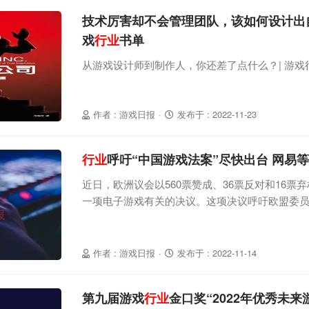
技术厉害却不会管理团队，该如何设计出自
戏
行业
书单
从游戏设计师到制作人，你还差了点什么？| 游戏
作者 : 游戏日报
·
发布于 : 2022-11-23
行业
呼吁“中国游戏法案”尽快出台 网易
近日，欧洲议会以560票赞成、36票反对和16票
一项电子游戏有关的决议。这项决议呼吁欧盟委
产业的投资，并建议使用国家和欧盟的援助来支
发、留住行业人才。此次决议的主要推动者、欧洲议会议员L
在表决前的辩论发言中表示：“电子游戏是我们的
作者 : 游戏日报
·
发布于 : 2022-11-14
分，并且是新冠疫情危机中唯一正向增长
第九届游戏
行业
金口奖“2022年优秀未