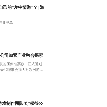
己的“梦中情游”？| 游
行业书单
等公司加紧产业融合探索
弃权的压倒性票数，正式通过
员会和理事会加大对欧洲游戏
持游戏产业发展，保证游戏开
aurence Farreng
文化经济中最有活力的组成部
来游戏制作团队奖”权益公