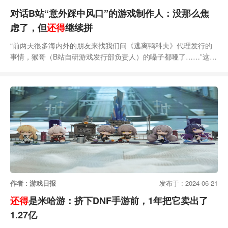
对话B站“意外踩中风口”的游戏制作人：没那么焦
虑了，但
还得
继续拼
“前两天很多海内外的朋友来找我们问《逃离鸭科夫》代理发行的
事情，猴哥（B站自研游戏发行部负责人）的嗓子都哑了……”这是
上周BW我约《逃离鸭科夫》制作人Jeff在B站游戏展台区碰面时印
象比较深刻的一个“小插曲”，不难看出，由B站自研的这款单机
PVE搜打撤在两次demo测试、Steam愿望单数破30万以及塔科夫
制作人点赞后，其潜力正在吸引更多目光聚焦。或许也是有这方面
的原因，后面Jeff跟我聊天时谈到
作者 : 游戏日报
发布于 : 2024-06-21
还得
是米哈游：挤下DNF手游前，1年把它卖出了
1.27亿