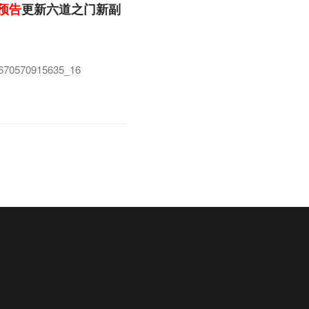
预告
更新六道之门新副
_1670570915635_16