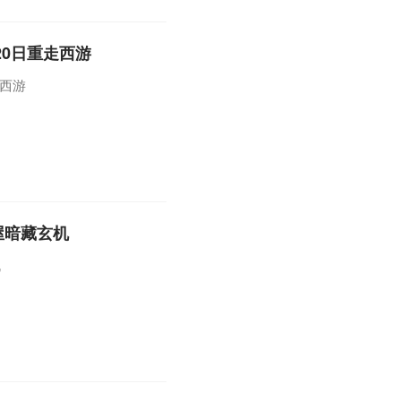
20日重走西游
走西游
屋暗藏玄机
机