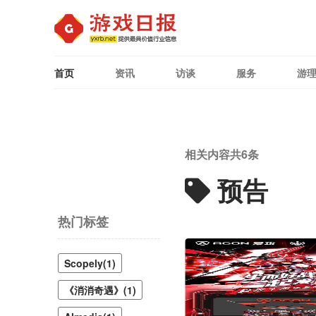
首页
资讯
访谈
服务
游
相关内容共
6
条
预告
热门标签
Scopely(1)
《消消奇遇》(1)