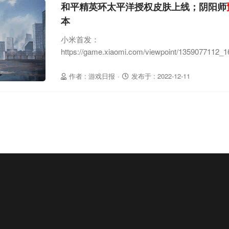
和平精英环太平洋授权皮肤上线；阴阳师
本
小米首发：
https://game.xiaomi.com/viewpoint/1359077112
作者 : 游戏日报
·
发布于 : 2022-12-11