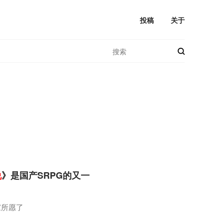
投稿
关于
说
》是国产SRPG的又一
家所愿了