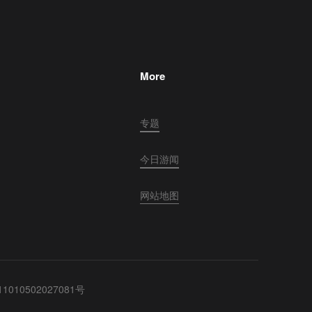
More
专题
今日游闻
网站地图
010502027081号