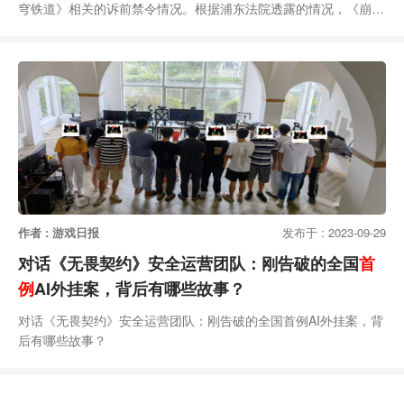
穹铁道》相关的诉前禁令情况。根据浦东法院透露的情况，《崩
坏：星穹铁道》进行内测期间，米哈游发现陈某擅自拍摄、录制和
储存了还未公开的游戏画面与游戏设计，认为其可能会提前泄露，
因此向浦东法院提出了诉前行为保全申请。浦东法院裁定后责令
“被申请人陈某不得披露、使用、允许他人使用其在参与游戏内测
过程中擅自摄录的游戏内容”。据称，该案是国内首次“将
作者 : 游戏日报
发布于 : 2023-09-29
对话《无畏契约》安全运营团队：刚告破的全国
首
例
AI外挂案，背后有哪些故事？
对话《无畏契约》安全运营团队：刚告破的全国首例AI外挂案，背
后有哪些故事？