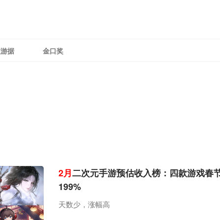
理游据
金口奖
2月
二次元手游预估收入榜：四款游戏春
199%
天数少，涨幅高