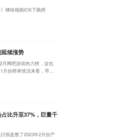
》继续领跑iOS下载榜
能延续涨势
了2月网吧游戏热力榜，这也
1月份榜单情况来看，早早
排名直升27位的巨大提升，仅
》停运。具体榜单情况如下：
广告占比升至37%，巨量千
报盘整了2023年2月份产