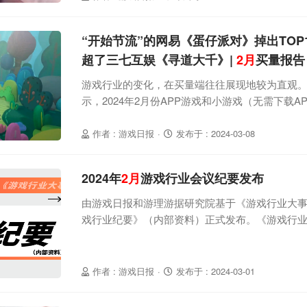
时期上升了 42 位；叠纸游戏 《恋
“开始节流”的网易《蛋仔派对》掉出TOP
超了三七互娱《寻道大千》|
2月
买量报告
游戏行业的变化，在买量端往往展现地较为直观。App
示，2024年2月份APP游戏和小游戏（无需下载
滑，有从业者表示该变化与春节推广竞价有关，
的竞争，而头部游戏仍寸步不让。资料来源 AppGr
作者 : 游戏日报
·
发布于 : 2024-03-08
看产品，先说APP游戏，按投放强度排序TOP20
AppGrowing 游理游据研究
2024年
2月
游戏行业会议纪要发布
由游戏日报和游理游据研究院基于《游戏行业大事记
戏行业纪要》（内部资料）正式发布。《游戏行
投资者调研、财报解读、媒体发布会、闭门会议
选择游戏及与游戏密切相关的内容，如2024年2月份就包
Sora、Groq等前沿科技。2024年2月份的游
作者 : 游戏日报
·
发布于 : 2024-03-01
特、完美世界、顺网科技、盛天网络