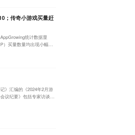
10；传奇小游戏买量赶
Growing统计数据显
APP）买量数量均出现小幅下
部分非重点产品有意避让激烈
owing 游理游据研究院具体
名单如下：资料来源
》汇编的《2024年2月游
业会议纪要》包括专家访谈、
实录、行业沙龙会议实录等，
括有Vision Pro、
戏行业会议纪要覆盖有网易、吉比