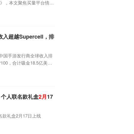
解读》，本文聚焦买量平台情
看，2月头部3家的投放广告创
至48%，腾讯广告从上个月
到单个广告媒体来看，2023年2
超越Supercell，排
了2月中国手游发行商全球收入排
00，合计吸金18.5亿美
，世纪华通旗下点点互动模拟手
为点点互动收入最高的产品。在模
 Arts，仅次于
，个人联名款礼盒
2月
17
款礼盒2月17日上线