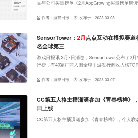
品与公司买量榜单《2月AppGrowing买量榜单
况。根据AppGrowing数据，按流量平台分类来
意数占比有一定变化，巨量千川从上个月51%下滑
作者 : 游戏日报
·
发布于 : 2023-03-08
34%上升至37%。数据来源于AppGrowing具体
月投放广告创意
SensorTower：
2月
点点互动在模拟赛道收入
名全球第三
游戏日报讯 3月7日消息，SensorTower公布
行榜，有40家厂商入围全球手游发行商收入榜TOP1
元。具体名单如下：据SensorTower数据统计
游《Frozen City》收入环比增长59%，已成
作者 : 游戏日报
·
发布于 : 2023-03-07
拟赛道点点互动收入超越了Supercell和Electronic
CC第五人格主播潇潇参加《青春榜样》
日上线
CC第五人格主播潇潇参加《青春榜样》，个人联名