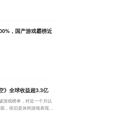
00%，国产游戏霸榜近
》全球收益超3.3亿
全球突破游戏榜单，对近一个月以
方面，依旧是休闲游戏表现最
该类别。此外，完美世界《一
速榜榜首。用户支出突破榜
中飙升至第 1 位，比前一