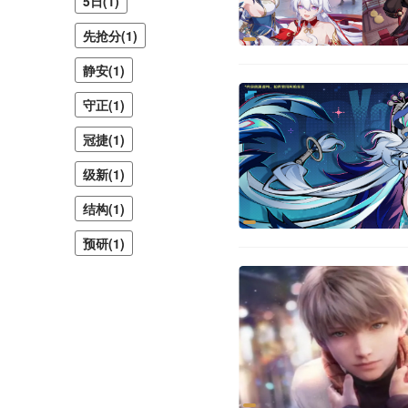
5日(1)
先抢分(1)
静安(1)
守正(1)
冠捷(1)
级新(1)
结构(1)
预研(1)