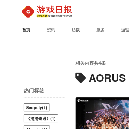
首页
资讯
访谈
服务
游
相关内容共
4
条
AORUS
热门标签
Scopely(1)
《消消奇遇》(1)