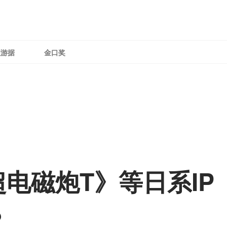
理游据
金口奖
电磁炮T》等日系IP 
？