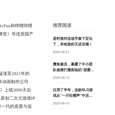
推荐阅读
AcFun和哔哩哔哩
降世》等优质国产
是时候对这场节奏下定论
了，米哈游的天还没塌！
2025-06-21
鹰角裁员，暴露了中小团
队做搜打撤面临的“甜蜜毒
猛涨至2
021
年的
药”
2025-06-12
本动画制作公司
仅用了半年，这款SLG游
》上线3
000
天后
戏从“一片吐槽声”中活过
原创二次元游戏I
P
来了
2025-06-10
轻一代的喜爱与追