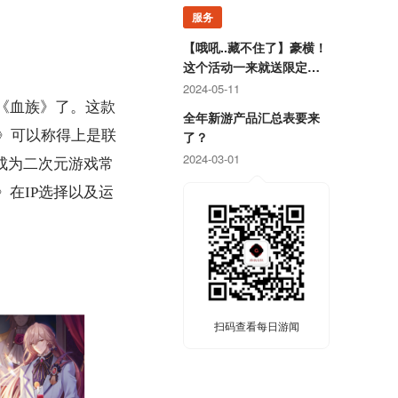
服务
【哦吼..藏不住了】豪横！
这个活动一来就送限定游
戏周边！
2024-05-11
《血族》了。这款
全年新游产品汇总表要来
》可以称得上是联
了？
2024-03-01
成为二次元游戏常
》在I
P
选择以及运
扫码查看每日游闻