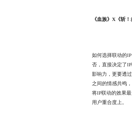
《血族》X《斩！
如何选择联动的I
P
否，直接决定了I
P
影响力
，
更要透过
之间的情感共鸣，
将I
P
联动的效果最
用户重合度上。