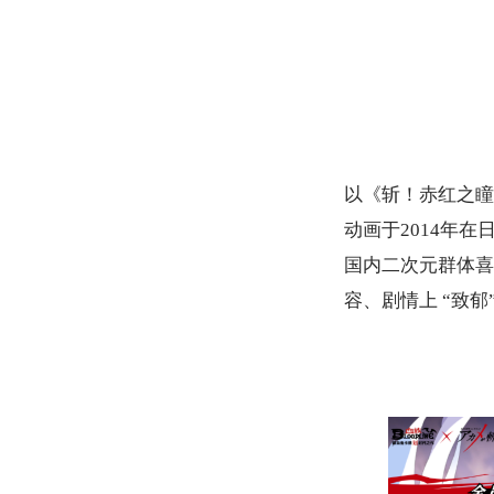
以《斩！赤红之瞳
动画于2
014
年在
国内二次元群体喜
容、剧情上 “致郁