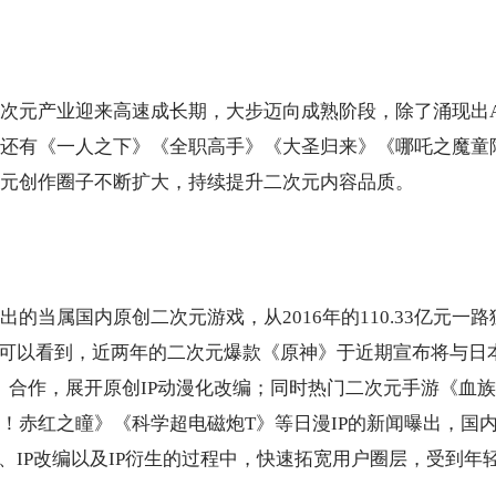
次元产业迎来高速成长期，大步迈向成熟阶段，除了涌现出
还有《一人之下》《全职高手》《大圣归来》《哪吒之魔童
元创作圈子不断扩大，持续提升二次元内容品质。
出的当属国内原创二次元游戏，从2
016
年的1
10.33
亿元一路
可以看到，近两年的二次元爆款《原神》于近期宣布将与日
）
合作，展开原创I
P
动漫化改编
；
同时
热门二次元手游《血族
！赤红之瞳》《科学超电磁炮
T》
等日漫I
P
的新闻曝出
，
国内
、I
P
改编以及I
P
衍生的过
程中，快速拓宽用户圈层，受到年