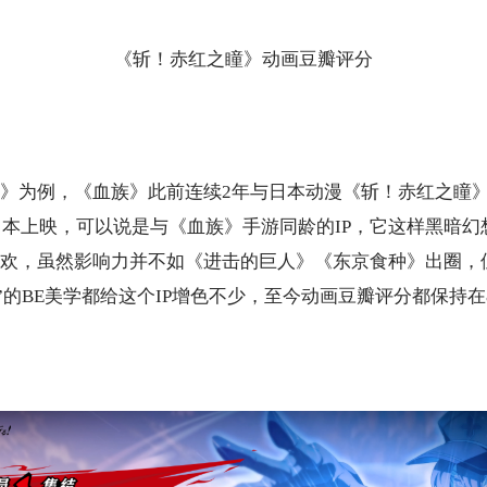
《斩！赤红之瞳》动画豆瓣评分
》为例，《血族》此前连续2年与日本动漫《斩！赤红之瞳
日本上映，可以说是与《血族》手游同龄的I
P
，它这样黑暗幻
欢，虽然影响力并不如《进击的巨人》《东京食种》出圈，
”的B
E
美学都给这个I
P
增色不少，至今动画豆瓣评分都保持在