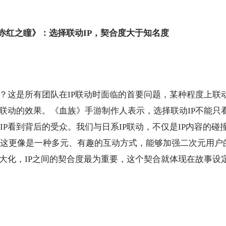
赤红之瞳》：选择联动I
P
，契合度大于知名度
？这是所有团队在I
P
联动时面临的首要问题，某种程度上联动
联动的效果。《血族》手游制作人表示，
选择联动IP不能只
IP看到背后的受众
。
我们与日系I
P
联动，不仅是I
P
内容的碰
这更像是一种多元、有趣的互动方式，能够加强二次元用户
大化，
IP
之间的契合度最为重要，这个契合就体现在故事设