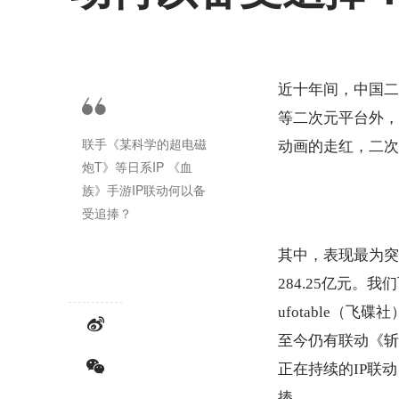
近十年间，中国二
等二次元平台外，
联手《某科学的超电磁
动画的走红，二次
炮T》等日系IP 《血
族》手游IP联动何以备
受追捧？
其中，表现最为突
2
84.25
亿元。我们
ufotable（飞碟社
至今仍有联动《斩
正在持续的I
P
联动
捧。