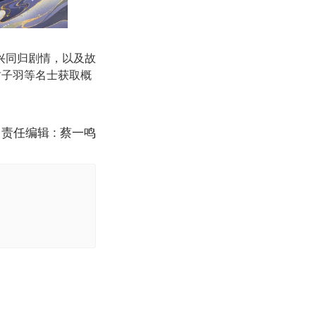
兴同归剧情，以及故
封子羽等名士获取概
责任编辑 : 蔡一鸣