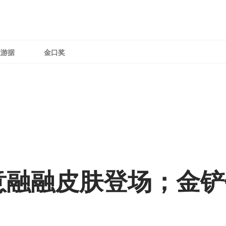
理游据
金口奖
意融融皮肤登场；金铲