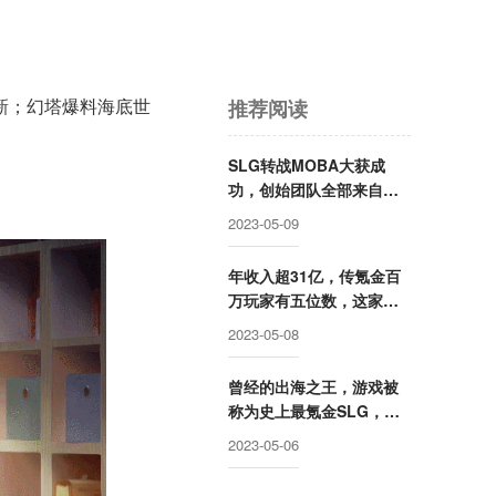
推荐阅读
新；幻塔爆料海底世
SLG转战MOBA大获成
功，创始团队全部来自腾
讯却被字节高价收购，赛
2023-05-09
事数据仅次于LOL的这家
公司要回归国内市场？
年收入超31亿，传氪金百
万玩家有五位数，这家公
司成立两年后就开始走向
2023-05-08
巅峰
曾经的出海之王，游戏被
称为史上最氪金SLG，这
家公司卖身被赚走50亿后
2023-05-06
却逐渐消失