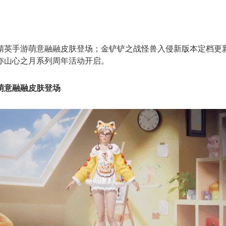
精英手游萌意融融皮肤登场；金铲铲之战怪兽入侵新版本定档更
亦山心之月系列周年活动开启。
萌意融融皮肤登场