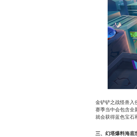
金铲铲之战怪兽入侵
赛季当中会包含全
就会获得蓝色宝石
三、幻塔爆料海底