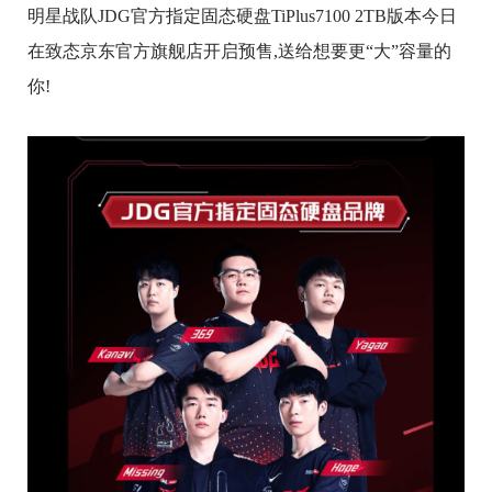
明星战队JDG官方指定固态硬盘TiPlus7100 2TB版本今日
在致态京东官方旗舰店开启预售,送给想要更“大”容量的
你!