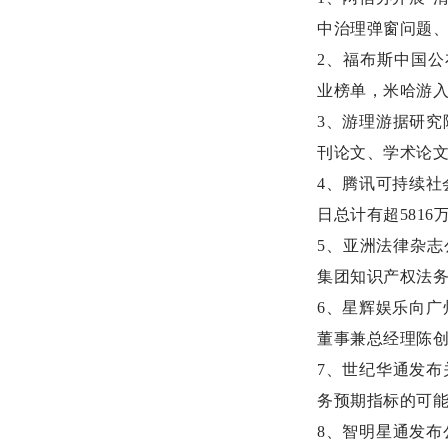
中治理弹窗问题
2、福布斯中国公布
业榜单，米哈游
3、游理游据研
刊论文、学术论
4、腾讯可持续社
日总计有超581
5、亚洲法律杂志
集团知识产权法务
6、星辉娱乐向广
董事兼总经理陈
7、世纪华通发
务预期指标的可
8、智明星通发