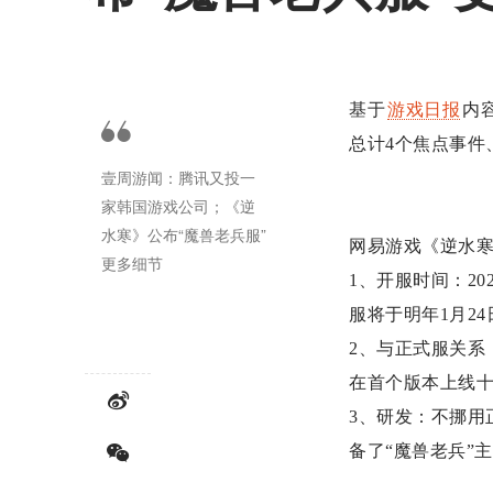
基于
游戏日报
内
总计4个焦点事件
壹周游闻：腾讯又投一
家韩国游戏公司；《逆
水寒》公布“魔兽老兵服”
网易游戏《逆水寒
更多细节
1、开服时间：2
服将于明年1月2
2、与正式服关系
在首个版本上线十
3、研发：不挪用
备了“魔兽老兵”