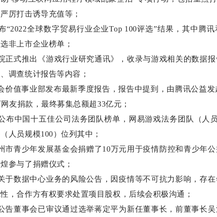
、严厉打击诱导充值等；
“2022全球数字贸易行业企业Top 100评选”结果，其中
入选非上市企业榜单；
究院正式推出《游戏行业研究通讯》，收录与游戏相关的数据报
文、调查统计报告等内容；
会价值事业部发布最新季度报告，报告中提到，由腾讯公益发起的
6万网友捐款，最终募集总额超33亿元；
公布中国十五佳公司法务团队榜单，网易游戏法务团队（人员
（人员规模100）位列其中；
州市青少年发展基金会捐赠了10万元用于疫情防控和青少年
创煌参与了捐赠仪式；
布关于数据中心业务的风险公告，因疫情等不可抗力影响，存在
能性，合作方有权要求处置项目股权，后续会积极沟通；
布公告董事会已审议通过选举蒋定平为新任董事长，前董事长吴