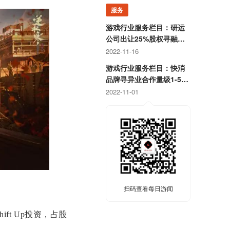
服务
游戏行业服务栏目：研运
公司出让25%股权寻融
资；某团队寻开发线上合
2022-11-16
作定制游戏
游戏行业服务栏目：快消
品牌寻异业合作量级1-5
亿；灵犀互娱上海团队招
2022-11-01
卡牌策划
扫码查看每日游闻
ft Up投资，占股