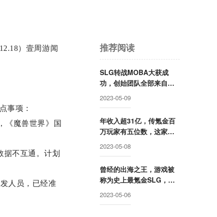
推荐阅读
2.18）壹周游闻
SLG转战MOBA大获成
功，创始团队全部来自腾
讯却被字节高价收购，赛
2023-05-09
事数据仅次于LOL的这家
重点事项：
公司要回归国内市场？
年收入超31亿，传氪金百
日，《魔兽世界》国
万玩家有五位数，这家公
司成立两年后就开始走向
2023-05-08
巅峰
数据不互通。计划
曾经的出海之王，游戏被
称为史上最氪金SLG，这
开发人员，已经准
家公司卖身被赚走50亿后
2023-05-06
却逐渐消失