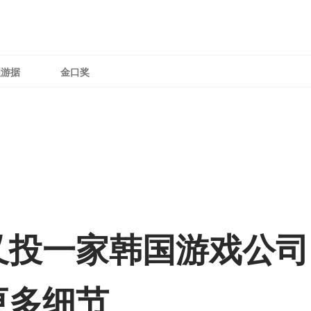
理游据
金口奖
又投一家韩国游戏公司
更多细节