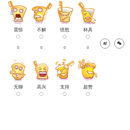
震惊
不解
愤怒
杯具
0
0
0
0
无聊
高兴
支持
超赞