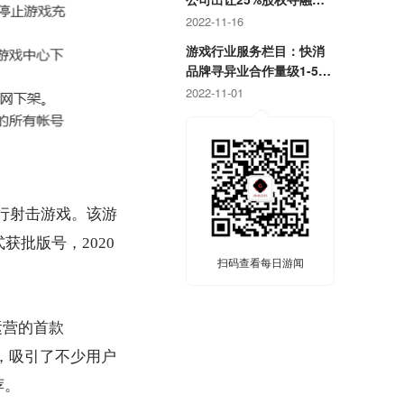
资；某团队寻开发线上合
2022-11-16
作定制游戏
游戏行业服务栏目：快消
品牌寻异业合作量级1-5
亿；灵犀互娱上海团队招
2022-11-01
卡牌策划
行射击游戏。该游
获批版号，2020
扫码查看每日游闻
运营的首款
风格，吸引了不少用户
荐。