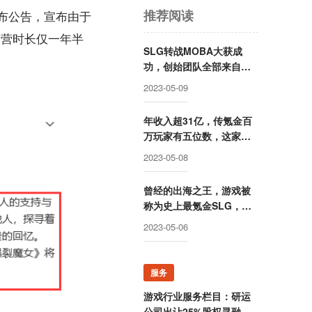
推荐阅读
发布公告，宣布由于
运营时长仅一年半
SLG转战MOBA大获成
功，创始团队全部来自腾
讯却被字节高价收购，赛
2023-05-09
事数据仅次于LOL的这家
公司要回归国内市场？
年收入超31亿，传氪金百
万玩家有五位数，这家公
司成立两年后就开始走向
2023-05-08
巅峰
曾经的出海之王，游戏被
称为史上最氪金SLG，这
家公司卖身被赚走50亿后
2023-05-06
却逐渐消失
服务
游戏行业服务栏目：研运
公司出让25%股权寻融