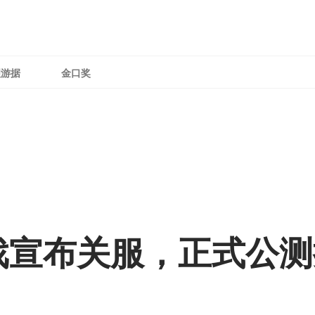
理游据
金口奖
戏宣布关服，正式公测