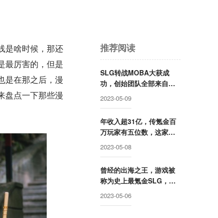
推荐阅读
线是啥时候，那还
是最厉害的，但是
SLG转战MOBA大获成
也是在那之后，漫
功，创始团队全部来自腾
讯却被字节高价收购，赛
来盘点一下那些漫
2023-05-09
事数据仅次于LOL的这家
公司要回归国内市场？
年收入超31亿，传氪金百
万玩家有五位数，这家公
司成立两年后就开始走向
2023-05-08
巅峰
曾经的出海之王，游戏被
称为史上最氪金SLG，这
家公司卖身被赚走50亿后
2023-05-06
却逐渐消失