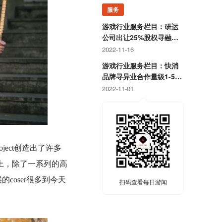
服务
游戏行业服务栏目：研运
公司出让25%股权寻融
资；某团队寻开发线上合
2022-11-16
作定制游戏
游戏行业服务栏目：快消
品牌寻异业合作量级1-5
亿；灵犀互娱上海团队招
2022-11-01
卡牌策划
ject创造出了许多
上，除了一系列的高
的coser很多到今天
扫码查看每日游闻