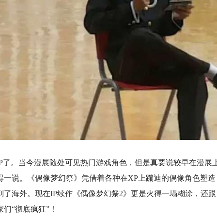
IP了。当今漫展随处可见热门游戏角色，但是真要说较早在漫展上
得一说。《偶像梦幻祭》凭借着各种在XP上蹦迪的偶像角色塑造
到了海外。现在IP续作《偶像梦幻祭2》更是火得一塌糊涂，还
们“彻底疯狂”！