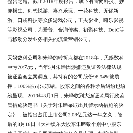
整合之路。截止2018年度报告，旗下有雷尚科技、妙
趣横生、幻想悦游、嘉兴乐玩、一花科技、无锡新
游、口袋科技等众多游戏公司，工夫影业、嗨乐影视
等影视公司，为爱普、合润传媒、初聚科技、DotC等
与移动分发业务相关的流量营销公司。
天娱数科公司和朱晔的转折点都在2018年，天娱数科
巨亏70亿元，当年5月朱晔因涉嫌违反证券法律法规
被证监会立案调查，其持有的公司股份98.94%被质
押，100%被司法冻结。股东之间的各种矛盾纠纷也纷
纷呈现。2019年8月1日，朱晔收到大连证监局行政监
管措施决定书《关于对朱晔采取出具警示函措施的决
定》，被指出占用上市公司2.08亿元达一年之久，随
后的8月18日《天神娱乐大股东朱晔致个别中小股东