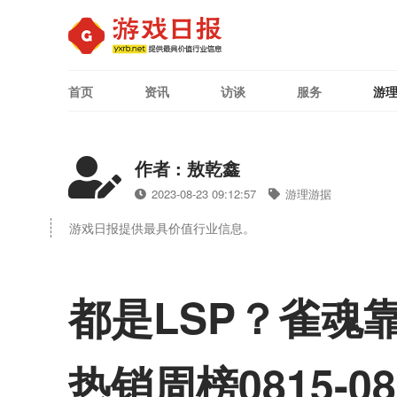
首页
资讯
访谈
服务
游
作者 : 敖乾鑫
2023-08-23 09:12:57
游理游据
游戏日报提供最具价值行业信息。
都是LSP？雀魂
热销周榜0815-08