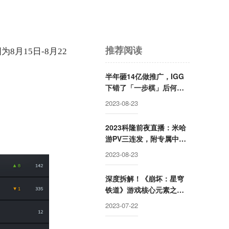
推荐阅读
月15日-8月22
半年砸14亿做推广，IGG
下错了「一步棋」后何去
何从？
2023-08-23
2023科隆前夜直播：米哈
游PV三连发，附专属中文
采访，网友：“这下听懂
2023-08-23
了”
深度拆解！《崩坏：星穹
铁道》游戏核心元素之角
色塑造怎么做？
2023-07-22