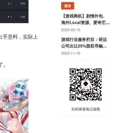
服务
【游戏商机】剧情外包、
海外Local资源、爱奇艺直
客、抖音直播资源等
2023-05-15
些出乎意料，实际上
游戏行业服务栏目：研运
公司出让25%股权寻融
资；某团队寻开发线上合
2022-11-16
作定制游戏
了。
扫码查看每日游闻