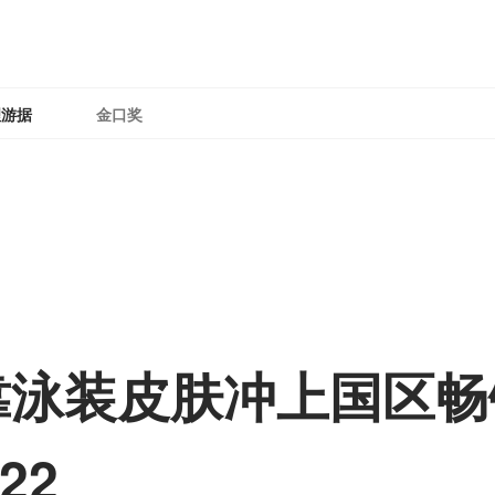
理游据
金口奖
靠泳装皮肤冲上国区畅销
22