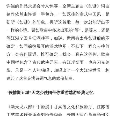
许嵩的作品永远会带来惊喜，全新主题曲《如谜》词曲
创作依然由许嵩一手包办，一如既往的嵩式中国风，是
初听《如谜》的印象。再听这首歌，每一次总能听出不
一样的心境。譬如歌曲中多次出现的“等”，是等人，还是
等江湖？回首江湖往事，如谜。世间有太多如谜般的不
确定，如同徐徐展开的游戏地图，不知下一程会去往何
方，会有何际遇。惟可确定，我会一直在这等你。歌曲
中同样包含了古典武侠元素，有江岸烟雨，也有刀光剑
影。只是一个人的独唱，却唱出了一个大江湖世界，构
建起了这首充满诗词气息的武侠新曲。
“侠情聚五城”天龙少侠团带你重游端游经典记忆
《新天龙八部》手游携手甘肃省文化和旅游厅、江苏省
工艺美术行业协会刺绣专委会、云南大理白族自治州文