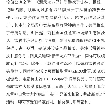
恰值公测之际，《新天龙八部》手游携手雷神、携程、
绝味鸭脖、顺丰同城多领域品牌展开了深度的跨界合
作，为天龙少侠定制专属福利活动。跨界合作涉及甚
广，其中与全场景电竞装备品牌雷神的合作，共同推出
了专属活动。即日起，前往全国任意雷神场景生态体验
店、雷神电竞酒店打卡消费，即可免费领取联名CDK礼
包码，参与Q币、键鼠外设等产品抽奖。关注【雷神科
技】服务号，回复关键词“新天龙八部手游”，同样可以领
取到礼包码。此外，下载注册游戏还可以领取雷神联名
头像框，同时可在活动页面抽取雷神ZERO北冥/破晓机
械键盘、电竞路由器X3、G50pro手柄等奖品，同时还可
领取雷神大额满减优惠券，最高可达499-200额度！逛京
东雷神自营官方旗舰店，参与“兄弟来相聚，共战新赛道”
活动，即可享受晒单赢好礼、抽奖赢Q币等福利。