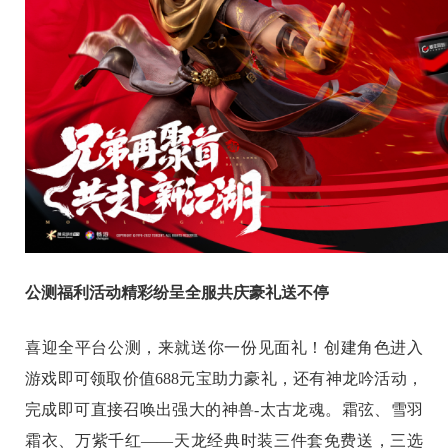
公测福利活动精彩纷呈全服共庆豪礼送不停
喜迎全平台公测，来就送你一份见面礼！创建角色进入
游戏即可领取价值688元宝助力豪礼，还有神龙吟活动，
完成即可直接召唤出强大的神兽-太古龙魂。霜弦、雪羽
霜衣、万紫千红——天龙经典时装三件套免费送，三选