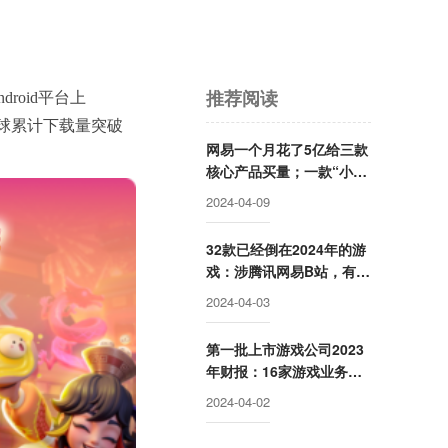
推荐阅读
roid平台上
，全球累计下载量突破
网易一个月花了5亿给三款
核心产品买量；一款“小游
戏”APP把腾讯《元梦之
2024-04-09
星》挤出了TOP3 | 3月买
量报告
32款已经倒在2024年的游
戏：涉腾讯网易B站，有产
品运营时间不到半年
2024-04-03
第一批上市游戏公司2023
年财报：16家游戏业务收
入10亿+，腾讯超网易近千
2024-04-02
亿