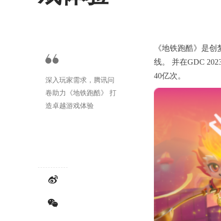
《地铁跑酷》是创梦天
线。 并在GDC 2
40亿次。
深入玩家需求，腾讯问
卷助力《地铁跑酷》 打
造卓越游戏体验