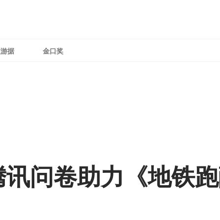
理游据
金口奖
腾讯问卷助力《地铁跑