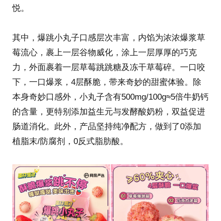
悦。
其中，爆跳小丸子口感层次丰富，内馅为浓浓爆浆草
莓流心，裹上一层谷物威化，涂上一层厚厚的巧克
力，外面裹着一层草莓跳跳糖及冻干草莓碎。一口咬
下，一口爆浆，4层酥脆，带来奇妙的甜蜜体验。除
本身奇妙口感外，小丸子含有500mg/100g≈5倍牛奶钙
的含量，更特别添加益生元与发酵酸奶粉，双益促进
肠道消化。此外，产品坚持纯净配方，做到了0添加
植脂末/防腐剂，0反式脂肪酸。